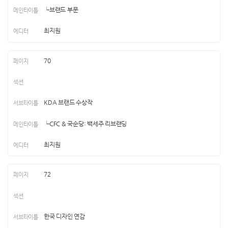
└브랜드 부문
최지원
70
KDA 브랜드 수상작
└CFC & 국순당: 백세주 리브랜딩
최지원
72
한국 디자인 연감