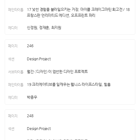
17 낯선 경험을 불러일으키는 거장, 마이클 크레이그마틴 회고전 / 18
프랑스판 언리미티드 에디션, 오프프린트 파리
신정원, 정재훈, 최지원
246
Design Project
월간 〈디자인〉이 엄선한 디자인 프로젝트
19 크리에이티브를 일깨우는 웰니스 라이프스타일, 힐홉
박종우
248
Design Project