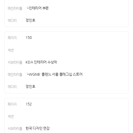
└인테리어 부문
정인호
150
KDA 인테리어 수상작
└WGNB: 폴렌느 서울 플래그십 스토어
정인호
152
한국 디자인 연감