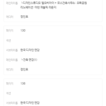
└디자인스튜디오 엘오씨아이 + 모스건축사무소: 오목공원
리노베이션: 어반 퍼블릭 라운지
정인호
130
한국 디자인 연감
└건축 연감(1)
정인호
136
한국 디자인 연감