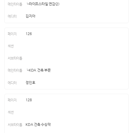
└라이프스타일 연감(2)
김지아
126
└KDA 건축 부문
정인호
128
KDA 건축 수상작