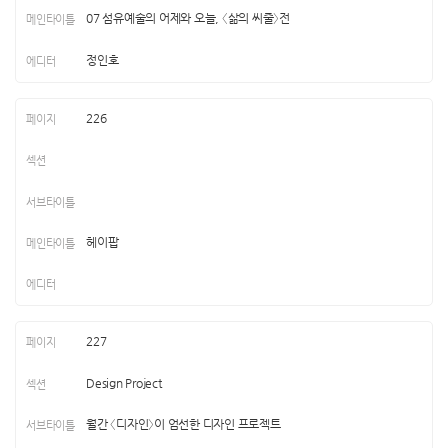
07 섬유예술의 어제와 오늘, 〈삶의 씨줄〉전
정인호
226
헤이팝
227
Design Project
월간 〈디자인〉이 엄선한 디자인 프로젝트