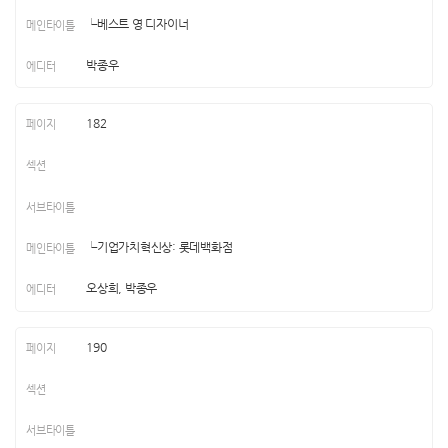
└베스트 영 디자이너
박종우
182
└기업가치혁신상: 롯데백화점
오상희, 박종우
190