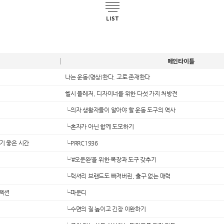
메인타이틀
나는 운동(명상)한다. 고로 존재한다
헬시 플레저, 디자이너를 위한 다섯 가지 처방전
└의자 생활자들이 알아야 할 운동 도구의 역사
└혼자가 아닌 함께 도모하기
리기 좋은 시간
└PRRC1936
└‘#오운완’을 위한 복장과 도구 갖추기
└럭셔리 브랜드도 빠져버린, 출구 없는 매력
컬렉션
└파운디
└수면의 질 높이고 긴장 이완하기