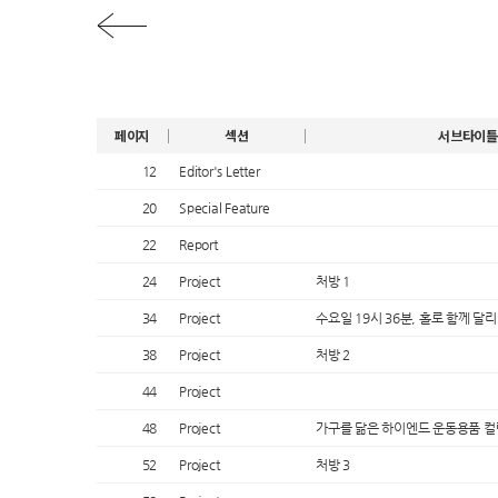
페이지
섹션
서브타이틀
12
Editor's Letter
20
Special Feature
22
Report
24
Project
처방 1
34
Project
수요일 19시 36분, 홀로 함께 달
38
Project
처방 2
44
Project
48
Project
가구를 닮은 하이엔드 운동용품 
52
Project
처방 3