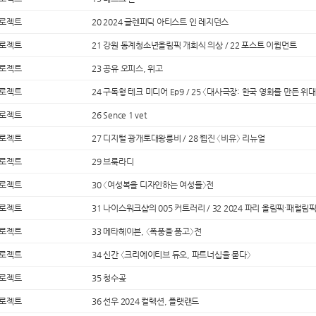
프로젝트
20 2024 글렌피딕 아티스트 인 레지던스
프로젝트
21 강원 동계청소년올림픽 개회식 의상 / 22 포스트 이큅먼트
프로젝트
23 공유 오피스, 위고
프로젝트
24 구독형 테크 미디어 Ep9 / 25 〈대사극장: 한국 영화를 만든 위
프로젝트
26 Sence 1 vet
프로젝트
27 디지털 광개토대왕릉비 / 28 웹진 〈비유〉 리뉴얼
프로젝트
29 브룩라디
프로젝트
30 〈여성복을 디자인하는 여성들〉전
프로젝트
31 나이스워크샵의 005 커트러리 / 32 2024 파리 올림픽·패럴림
프로젝트
33 메타헤이븐, 〈폭풍을 품고〉전
프로젝트
34 신간 〈크리에이티브 듀오, 파트너십을 묻다〉
프로젝트
35 청수곶
프로젝트
36 선우 2024 컬렉션, 플랫랜드