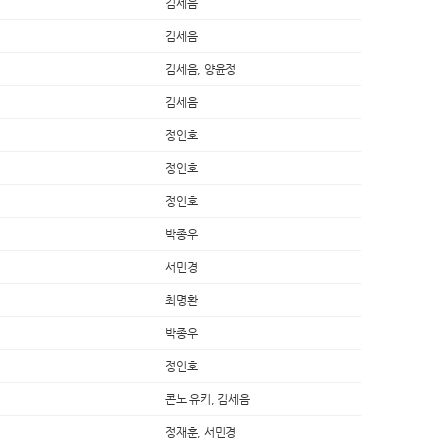
김세음
김세음
김세음, 양윤정
김세음
정인호
정인호
정인호
박종우
서민경
최명환
박종우
정인호
콘노 유키, 김세음
정재훈, 서민경