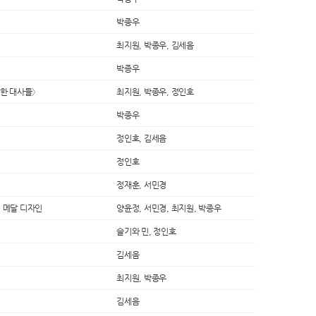
박종우
최지원, 박종우, 김세음
박종우
대한 대사들〉
최지원, 박종우, 정인호
박종우
정인호, 김세음
정인호
정재훈, 서민경
픽 메달 디자인
양윤정, 서민경, 최지원, 박종우
슬기와 민, 정인호
김세음
최지원, 박종우
김세음