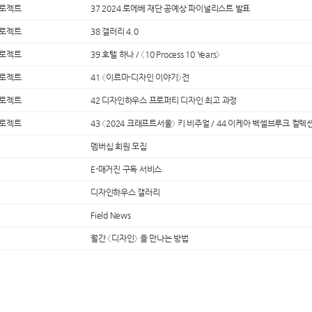
프로젝트
37 2024 로에베 재단 공예상 파이널리스트 발표
프로젝트
38 갤러리 4.0
프로젝트
39 호텔 하나 / 〈10 Process 10 Years〉
프로젝트
41 〈이르마-디자인 이야기〉전
프로젝트
42 디자인하우스 프로퍼티 디자인 최고 과정
프로젝트
43 〈2024 크래프트서울〉 키 비주얼 / 44 이케아 벡셀브루크 컬렉
멤버십 회원 모집
E-매거진 구독 서비스
디자인하우스 갤러리
Field News
월간 〈디자인〉 을 만나는 방법