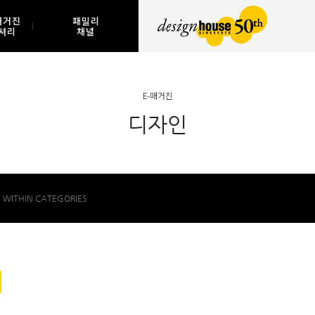
매거진
패밀리
셔리
채널
E-매거진
디자인