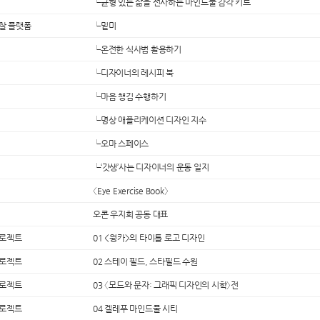
└균형 있는 삶을 선사하는 마인드풀 감각 키트
찰 플랫폼
└밑미
└온전한 식사법 활용하기
└디자이너의 레시피 북
└마음 챙김 수행하기
└명상 애플리케이션 디자인 지수
└오마 스페이스
└‘갓생’사는 디자이너의 운동 일지
〈Eye Exercise Book〉
오콘 우지희 공동 대표
프로젝트
01 <웡카>의 타이틀 로고 디자인
프로젝트
02 스테이 필드, 스타필드 수원
프로젝트
03 〈모드와 문자: 그래픽 디자인의 시학〉전
프로젝트
04 겔레푸 마인드풀 시티