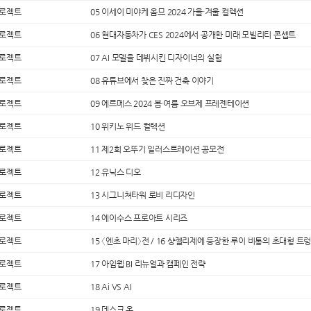
프로젝트
05 이세이 미야케 옴므 2024 가을·겨울 컬렉션
프로젝트
06 현대자동차가 CES 2024에서 공개한 미래 모빌리티 콘셉트
프로젝트
07 AI 모델을 데뷔시킨 디자이너의 실험
프로젝트
08 유튜브에서 찾은 진짜 건축 이야기
프로젝트
09 에르메스 2024 봄·여름 오브제 프레젠테이션
프로젝트
10 위키노 위드 컬렉션
프로젝트
11 제2회 오뚜기 일러스트레이션 공모전
프로젝트
12 유닉스 디오
프로젝트
13 시그니쳐타워 로비 리디자인
프로젝트
14 에이수스 프로아트 시리즈
프로젝트
15 〈엔초 마리〉전 / 16 샹젤리제에 등장한 루이 비통의 초대형 트
프로젝트
17 아임웹 BI 리뉴얼과 캠페인 전략
프로젝트
18 Ai VS AI
프로젝트
19 데스크 온