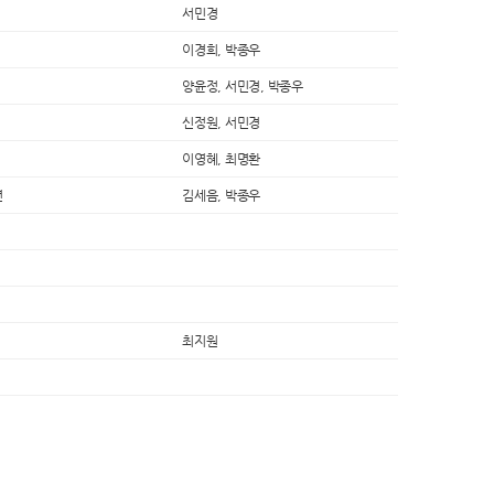
서민경
이경희, 박종우
양윤정, 서민경, 박종우
신정원, 서민경
이영혜, 최명환
션
김세음, 박종우
최지원