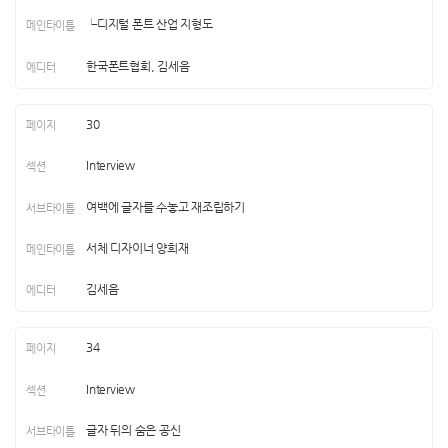
└디지털 폰트 산업 지형도
한국폰트협회, 김세음
30
Interview
여백에 글자를 수놓고 재조립하기
서체 디자이너 양희재
김세음
34
Interview
글자 뒤의 숨은 공신