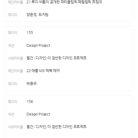
21 루이 비통이 공개한 파리올림픽·패럴림픽 트렁크
양윤정, 최지원
155
Design Project
월간 〈디자인〉이 엄선한 디자인 프로젝트
22 애플 M3 맥북 에어
박종우
156
Design Project
월간 〈디자인〉이 엄선한 디자인 프로젝트