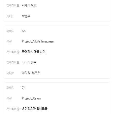
서체의 오늘
박종우
66
Project_Multi-language
국경과 시대를 넘어,
다국어 폰트
최지원, 노은유
74
Project_Rerun
훈민정음과 탈네모꼴