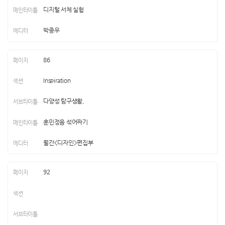
디지털 서체 실험
박종우
86
Inspiration
다양성 탐구생활,
훈민정음 섞어짜기
월간<디자인>편집부
92