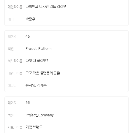
타임앤코 디자인 리드 김리연
박종우
46
Project_Platform
다윗 대 골리앗?
크고 작은 플랫폼의 공존
윤서영, 김세음
56
Project_Company
기업·브랜드