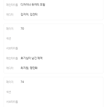
디자이너 듀어의 모험
김지아, 김잔듸
70
호기심이 남긴 궤적
최지원, 맹민화
74