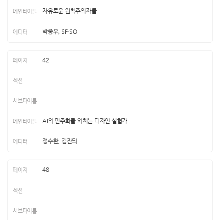
자유로운 원칙주의자들
박종우, SF-SO
42
AI의 민주화를 외치는 디자인 실험가
정수환, 김잔듸
48