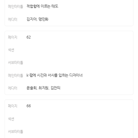
적합함에 이르는 태도
김지아, 맹민화
62
k-팝에 시간과 서사를 입히는 디자이너
윤솔희, 최지원, 김잔듸
66