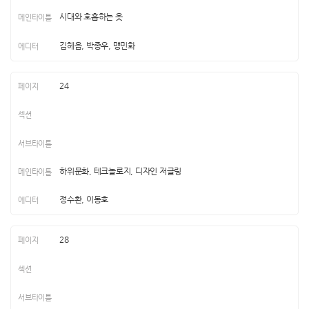
시대와 호흡하는 옷
김헤음, 박종우, 맹민화
24
하위문화, 테크놀로지, 디자인 저글링
정수환, 이동호
28