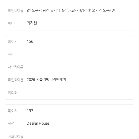
31 도구가 남긴 글자의 질감, <글(자)감(각): 쓰기와 도구>전
최지원
156
2026 서울리빙디자인페어
157
Design House