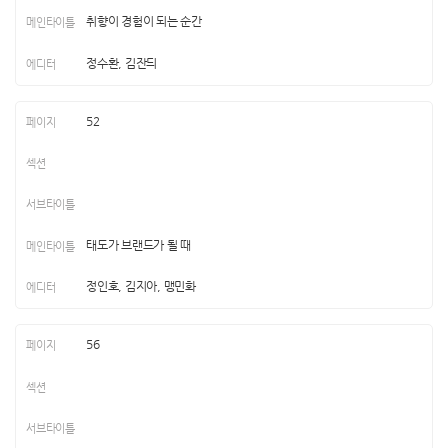
취향이 경험이 되는 순간
정수환, 김잔듸
52
태도가 브랜드가 될 때
정인호, 김지아, 맹민화
56