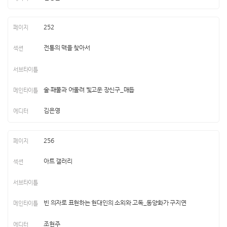
252
전통의 맥을 찾아서
술∙패물과 어울려 빛고운 장신구_매듭
김은영
256
아트 갤러리
빈 의자로 표현하는 현대인의 소외와 고독_동양화가 구지연
조현주