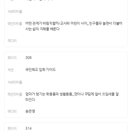
어떤 관계가 바람직할까/교사와 어린이 사이_친구들과 놀면서 더불어
사는 삶의 지혜를 배운다
308
국민학교 입학 가이드
엄마가 챙기는 학용품과 생활용품_멋이나 꾸밈에 앞서 쓰임새를 잘
따진다
송은영
314