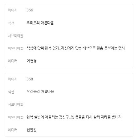
366
우리옷의 아름다움
색상에 맞춰 한복 입기_자신에게 맞는 배색으로 한층 돋보이는 맵시
이현경
368
우리옷의 아름다움
한복 설빔에 어울리는 장신구_옛 풍물을 다시 살려 자태를 뽐내자
전완길