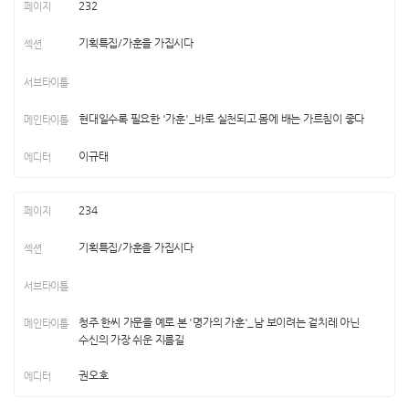
232
기획특집/가훈을 가집시다
현대일수록 필요한 '가훈'_바로 실천되고 몸에 배는 가르침이 좋다
이규태
234
기획특집/가훈을 가집시다
청주 한씨 가문을 예로 본 '명가의 가훈'_남 보이려는 겉치레 아닌
수신의 가장 쉬운 지름길
권오호