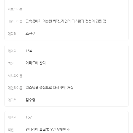
금속공예가 이승원 씨댁_자연의 따스함과 정성이 깃든 집
조현주
154
아파트에 산다
리스닝룸 중심으로 다시 꾸민 거실
김수영
167
인테리어 특집/DIY란 무엇인가