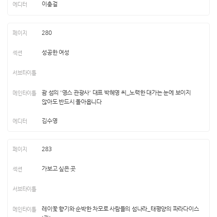
이충걸
280
성공한 여성
괌 섬의 '영스 관광사' 대표 박혜영 씨_노력한 대가는 눈에 보이지
않아도 반드시 돌아옵니다
김수영
283
가보고 싶은 곳
레이꽃 향기와 순박한 차모로 사람들의 섬나라_태평양의 파라다이스