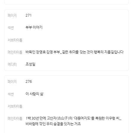
271
부부 이야기
바둑인 장영호∙김영 부부_같은 취미를 갖는 것이 행복의 지름길입니다
조성일
276
이 사람의 삶
1백 30년 만에 고산자(古山子)의 '대동여지도'를 복원한 이우형 씨_
비바람에 깎인 우리 숨결을 잇자는 거죠