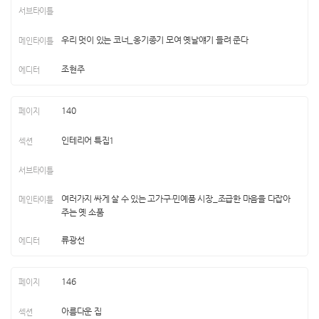
우리 멋이 있는 코너_옹기종기 모여 옛날얘기 들려 준다
조현주
140
인테리어 특집1
여러가지 싸게 살 수 있는 고가구∙민예품 시장_조급한 마음을 다잡아
주는 옛 소품
류광선
146
아름다운 집