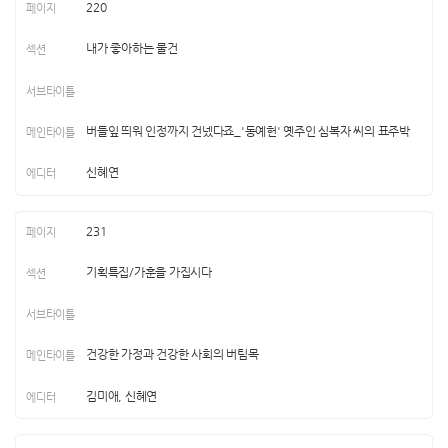
220
내가 좋아하는 물건
버들잎 띄워 인정까지 건넸다죠_'동예헌' 옛주인 심복자 씨의 표주박
신혜연
231
기획특집/가훈을 가집시다
건강한 가정과 건강한 사회의 버팀목
김미애, 신혜연