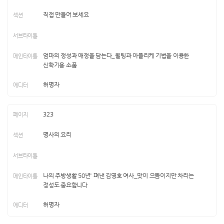
직접 만들어 보세요
엄마의 정성과 애정을 담는다_퀼팅과 아플리케 기법을 이용한
신학기용 소품
허명자
323
명사의 요리
나의 주방생활 50년' 펴낸 김영호 여사_맛이 으뜸이지만 차리는
정성도 중요합니다
허명자