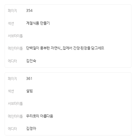
354
계절식품 만들기
단백질이 풍부한 자연식_집에서 간장∙된장을 담그세요
김진숙
361
설빔
우리옷의 아름다움
김정아