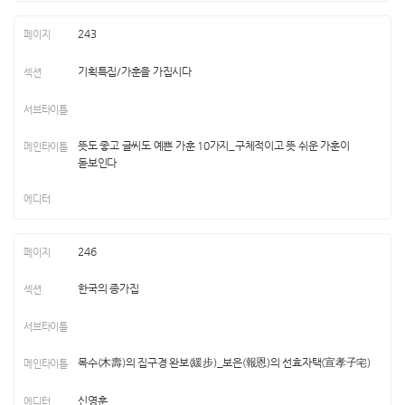
243
기획특집/가훈을 가집시다
뜻도 좋고 글씨도 예쁜 가훈 10가지_구체적이고 뜻 쉬운 가훈이
돋보인다
246
한국의 종가집
목수(木壽)의 집구경 완보(緩步)_보은(報恩)의 선효자택(宣孝子宅)
신영훈