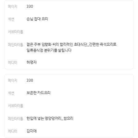
330
손님 접대 요리
젊은 주부 임향화 씨의 합리적인 초대식단_간편한 즉석요리로
일류음식점 분위기를 살립니다
허명자
338
보존판 카드요리
한입에 넣는 영양덩어리_쌈요리
김미애