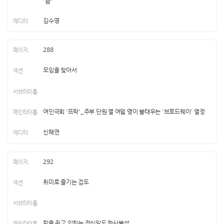
'괌'
김수영
288
모임을 찾아서
여인극회 '뜨락'_주부 단원 열 여덟 명이 불태우는 '브로드웨이' 열정
신혜연
292
취미로 즐기는 검도
칼을 쥐고 익히는 정신일도 하사불성