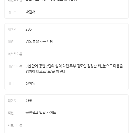
박한서
295
검도를 즐기는 사람
3년 만에 공인 2단의 실력 다진 주부 검도인 김정순 씨_눈으로 마음을
읽어야 비로소 '도'를 이룬다
신혜연
299
국민학교 입학 가이드