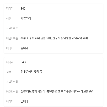
342
계절요리
주부 조정희 씨의 알뜰지혜_신김치를 이용한 아이디어 요리
김미애
348
전통음식의 맛과 뜻
정월 대보름의 시절식_풍년을 빌고 액 가림을 바라는 대보름 음식
김미애