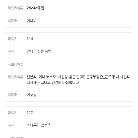
아내와 애인
이나미
114
만나고 싶은 사람
일본의 '이나 노부오' 사진상 받은 전(前) 문공부장관_윤주영 내 사진의
피사체는 그대로 인간의 마음입니다
이충걸
122
소나무가 있는 집