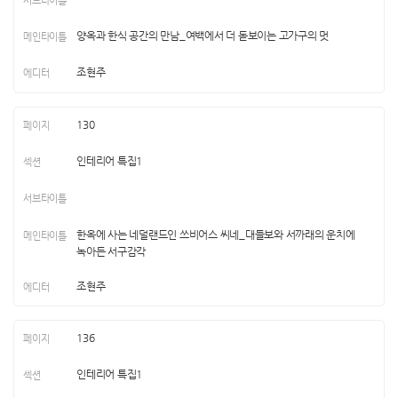
양옥과 한식 공간의 만남_여백에서 더 돋보이는 고가구의 멋
조현주
130
인테리어 특집1
한옥에 사는 네덜랜드인 쓰비어스 씨네_대들보와 서까래의 운치에
녹아든 서구감각
조현주
136
인테리어 특집1