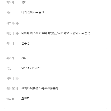
194
내가 좋아하는 공간
내아래 이조수 화백의 작업실_'사회적'이지 않아도 되는 곳
김수영
207
이렇게 해보세요
한지와 폐품을 이용한 선물포장
조현주