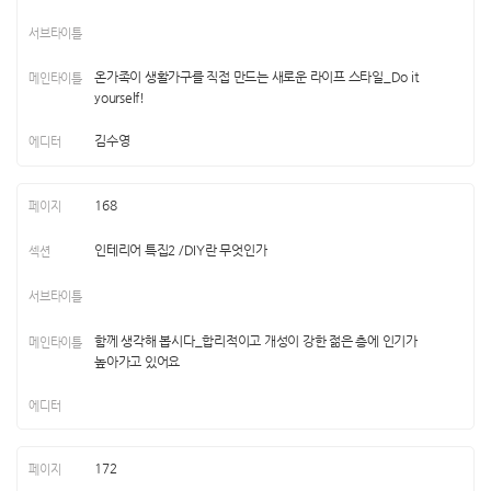
온가족이 생활가구를 직접 만드는 새로운 라이프 스타일_Do it
yourself!
김수영
168
인테리어 특집2 /DIY란 무엇인가
함께 생각해 봅시다_합리적이고 개성이 강한 젊은 층에 인기가
높아가고 있어요
172