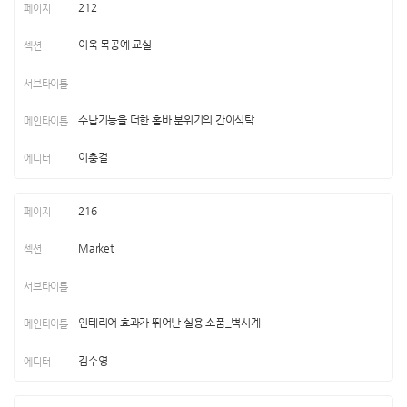
212
이욱 목공예 교실
수납기능을 더한 홈바 분위기의 간이식탁
이충걸
216
Market
인테리어 효과가 뛰어난 실용 소품_벽시계
김수영