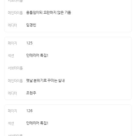
용틀임이되 요란하지 않은 기품
임경빈
125
인테리어 특집1
옛날 분위기로 꾸미는 실내
조현주
126
인테리어 특집1