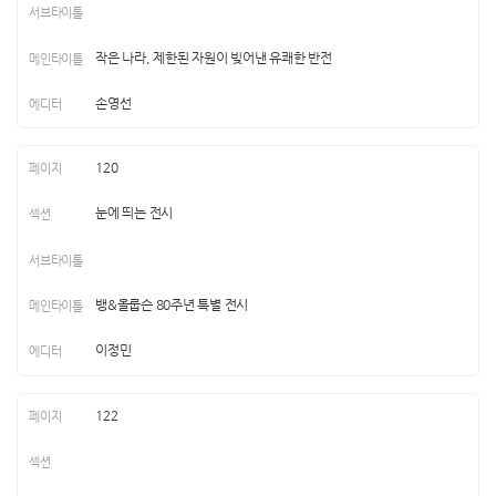
작은 나라, 제한된 자원이 빚어낸 유쾌한 반전
손영선
120
눈에 띄는 전시
뱅&올룹슨 80주년 특별 전시
이정민
122