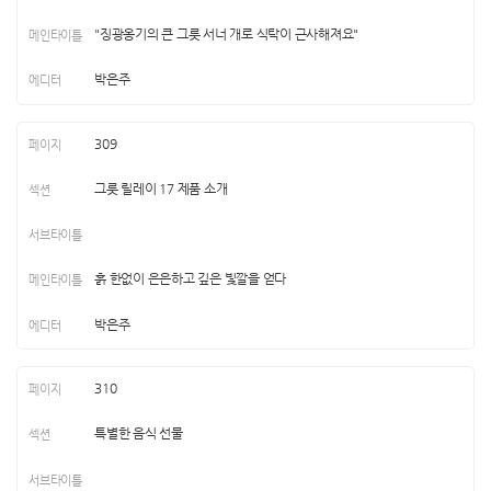
"징광옹기의 큰 그릇 서너 개로 식탁이 근사해져요"
박은주
309
그릇 릴레이 17 제품 소개
흙 한없이 은은하고 깊은 빛깔을 얻다
박은주
310
특별한 음식 선물