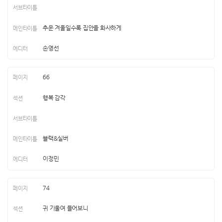
추운 겨울일수록 집안을 화사하게
손영선
66
행복 감각
블랙&실버
이정민
74
귀 기울여 들어보니