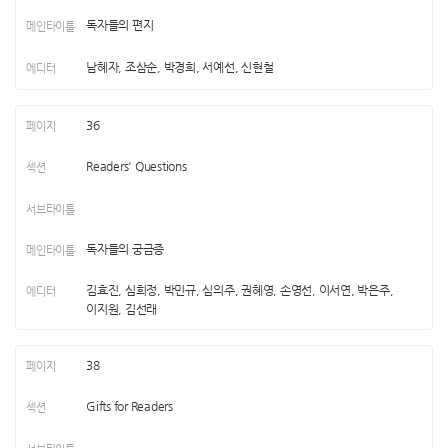
독자들의 편지
남혜자, 조삼순, 박경희, 서예선, 신현철
36
Readers' Questions
독자들의 궁금증
김효진, 심희정, 박민규, 심의주, 권혜영, 손영선, 이서연, 박은주,
이지원, 김선래
38
Gifts for Readers