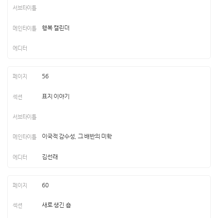
행복 캘린더
56
표지 이야기
이국적 감수성, 그 배반의 미학
김선래
60
새로 생긴 숍