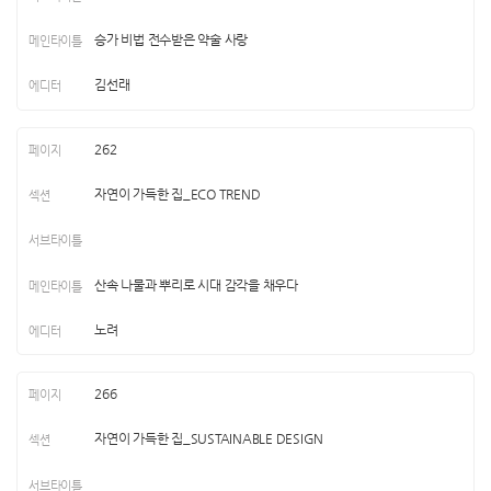
승가 비법 전수받은 약술 사랑
김선래
262
자연이 가득한 집_ECO TREND
산속 나물과 뿌리로 시대 감각을 채우다
노려
266
자연이 가득한 집_SUSTAINABLE DESIGN