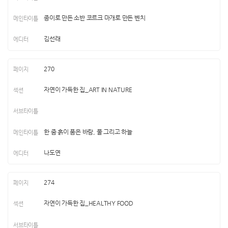
종이로 만든 소반 코르크 마개로 만든 벤치
김선래
270
자연이 가득한 집_ART IN NATURE
한 줌 흙이 품은 바람, 물 그리고 하늘
나도연
274
자연이 가득한 집_HEALTHY FOOD