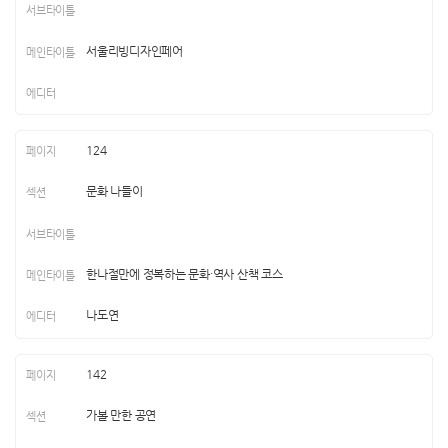
서울리빙디자인페어
124
문화 나들이
한나절만에 정복하는 문화·역사 산책 코스
나도연
142
가볼 만한 공연