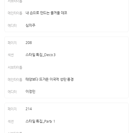
내 손으로 만드는 올겨울 데코
심의주
208
스타일 특집_Deco 3
태양보다 뜨거운 이국적 성탄 풍경
이정민
214
스타일 특집_Party 1