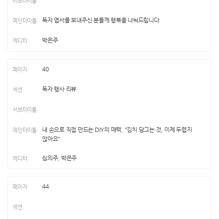
독자 엽서를 보내주신 분들께 행복을 나눠드립니다
박은주
40
독자 행사 리뷰
내 손으로 직접 만드는 DIY의 매력, "김치 담그는 것, 이제 두렵지
않아요"
심의주, 박은주
44