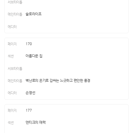
슬로라이프
170
아름다운 집
벽난로의 온기로 감싸는 느긋하고 편안한 풍경
손영선
177
앤티크의 매력