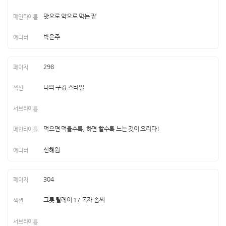
맛으로 약으로 먹는 팥
박은주
298
나의 쿠킹 스타일
먹으면 먹을수록, 하면 할수록 느는 것이 요리다!
신혜원
304
그릇 릴레이 17 독자 솜씨