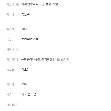
화제 만발의 디자인, 풍경, 사람
박은주
188
눈에 띄는 제품
눈만큼이나 귀도 즐거운 5.1 채널 스피커
이효원
194
외국 집 구경