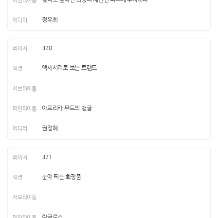
정유희
320
액세서리로 보는 트렌드
아프리카 무드의 뱅글
권정혜
321
눈에 띄는 화장품
립글로스