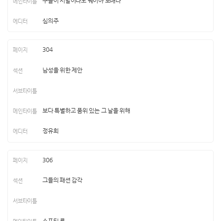
구슬이 서말이라도 꿰어야 보배다
심의주
304
남성을 위한 제안
보다 특별하고 품위 있는 그 날을 위해
정유희
306
그들의 패션 감각
스포티 룩