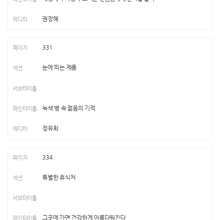
권정혜
331
눈에 띄는 제품
녹색 병 속 젊음의 기적
정유희
334
특별한 휴식처
그곳에 가면 건강하게 아름다워진다