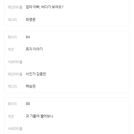
엄마 아빠, 바다가 보여요?
최명준
84
표지 이야기
사진가 김중만
백승관
88
귀 기울여 들어보니