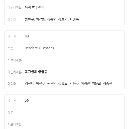
독자들의 편지
황현구, 차선희, 강숙연, 강호기, 박정숙
48
Readers' Questions
독자들의 궁금증
김선미, 박은주, 권현민, 정유희, 지은주, 이정민, 이문희, 백승관
56