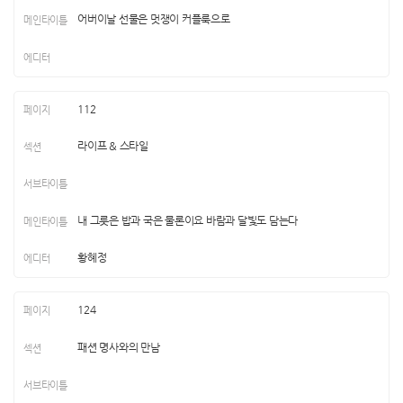
어버이날 선물은 멋쟁이 커플룩으로
112
라이프 & 스타일
내 그릇은 밥과 국은 물론이요 바람과 달빛도 담는다
황혜정
124
패션 명사와의 만남