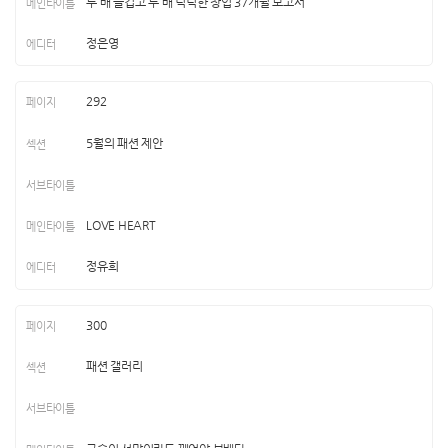
두 배 즐겁고 두 배 넉넉한 창업 37개월 보고서
정은영
292
5월의 패션 제안
LOVE HEART
정유희
300
패션 갤러리