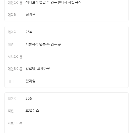
색다르게 즐길 수 있는 현대식 사찰 음식
정지현
254
사찰음식 맛볼 수 있는 곳
감로당, 고갯마루
정지현
256
호텔 뉴스