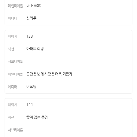
天下寒凉
심의주
138
아파트 리빙
공간은 넓게 사랑은 더욱 가깝게
이효원
144
꽃이 있는 풍경