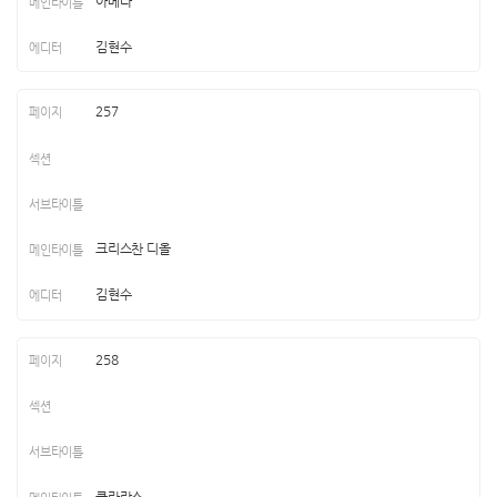
아베다
김현수
257
크리스찬 디올
김현수
258
클라란스