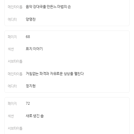
음악 강대국을 만든느 마법의 손
양영찬
68
표지 이야기
거침없는 파격과 자유로운 상상을 펼친다
정지현
72
새로 생긴 숍