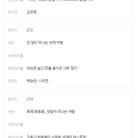
김은령
272
맛 찾아 떠나는 세계 여행
세상은 넓고 맛볼 음식은 너무 많다
백승관, 나도연
274
海畏見味錄_맛찾아 떠나는 여행
건축가 한동훈이 사랑한 세계의 레스토랑