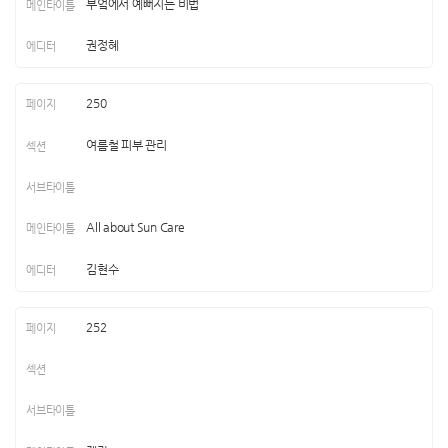
부엌에서 예뻐지는 비법
권정혜
250
여름철 피부 관리
All about Sun Care
김현수
252