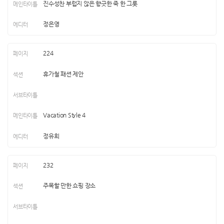
진수성찬 부럽지 않은 향긋한 죽 한 그릇
정은영
224
휴가철 패션 제안
Vacation Style 4
정유희
232
주목할 만한 쇼핑 장소