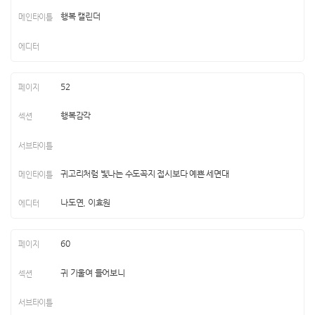
행복 캘린더
52
행복감각
귀고리처럼 빛나는 수도꼭지 접시보다 예쁜 세면대
나도연, 이효원
60
귀 기울여 들어보니