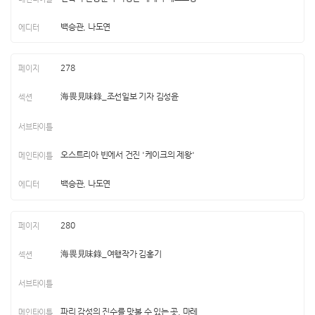
백승관, 나도연
278
海畏見味錄_조선일보 기자 김성윤
오스트리아 빈에서 건진 '케이크의 제왕'
백승관, 나도연
280
海畏見味錄_여행작가 김홍기
파리 감성의 진수를 맛볼 수 있는 곳, 마레