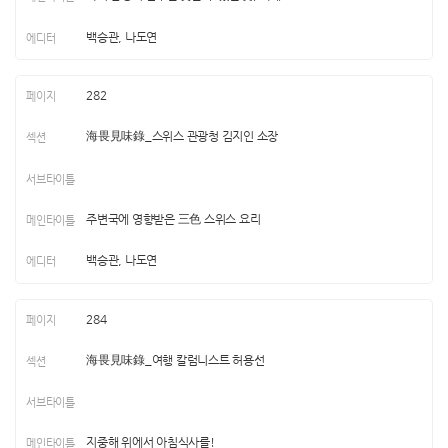
백승관, 나도연
282
海畏見味錄_스위스 관광청 김지인 소장
주변국에 영향받은 三色 스위스 요리
백승관, 나도연
284
海畏見味錄_여행 칼럼니스트 허용선
지중해 위에서 아침식사를!