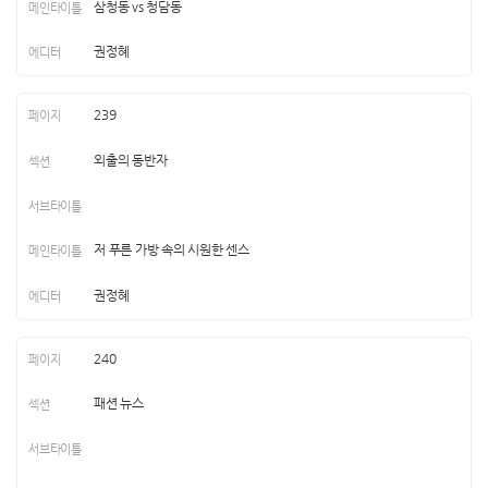
삼청동 vs 청담동
권정혜
239
외출의 동반자
저 푸른 가방 속의 시원한 센스
권정혜
240
패션 뉴스