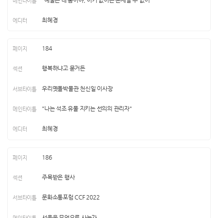
최혜경
184
행복하냐고 묻거든
우리옛돌박물관 천신일 이사장
"나는 석조 유물 지키는 선의의 관리자"
최혜경
186
주목받은 행사
문화소통포럼 CCF 2022
서울은 무엇으로 사는가