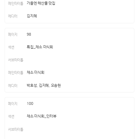
가을엔 해산물 맛집
김지혜
98
특집_채소 미식회
채소 미식회
박효성, 김지혜, 오송현
100
채소 미식회_인터뷰