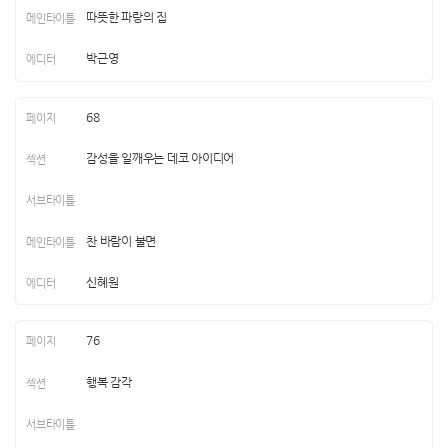
따뜻한 파랑의 집
박근영
68
감성을 일깨우는 데코 아이디어
찬 바람이 불면
신혜원
76
행복 감각