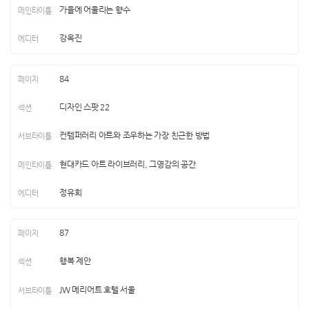
가을에 어울리는 향수
강옥진
84
디자인 스팟 22
컨템퍼러리 아트와 조우하는 가장 친근한 방법
현대카드 아트 라이브러리, 그영감의 공간
정유희
87
행복 제안
JW 메리어트 호텔 서울