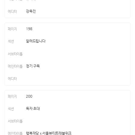
강옥진
198
알려드립니다
정기 구독
200
독자 초대
행복작당 x 서울뷰티트래블위크