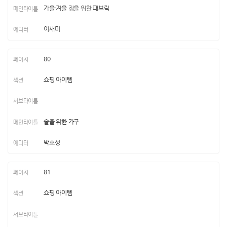
가을·겨울 집을 위한 패브릭
이새미
80
쇼핑 아이템
술을 위한 가구
박효성
81
쇼핑 아이템