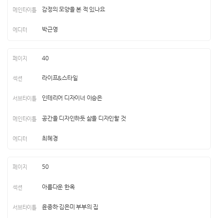
감정의 모양을 본 적 있나요
박근영
40
라이프&스타일
인테리어 디자이너 이승은
공간을 디자인하듯 삶을 디자인할 것
최혜경
50
아름다운 한옥
윤종하·김은미 부부의 집