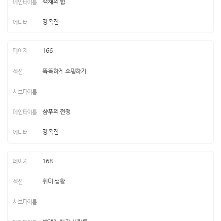
색채의 힘
강옥진
166
똑똑하게 쇼핑하기
샴푸의 전쟁
강옥진
168
취미 생활