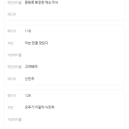
문화로 확장한 채소 미식
118
아는 만큼 맛있다
고려味려
신민주
126
오뚜기 이달의 식도락