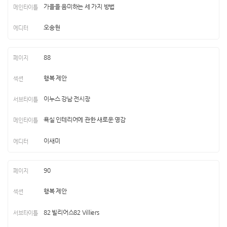
가을을 음미하는 세 가지 방법
오송현
88
행복 제안
이누스 강남 전시장
욕실 인테리어에 관한 새로운 영감
이새미
90
행복 제안
82 빌리어스82 Villiers