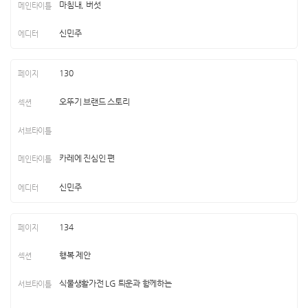
마침내, 버섯
신민주
130
오뚜기 브랜드 스토리
카레에 진심인 편
신민주
134
행복 제안
식물생활가전 LG 틔운과 함께하는