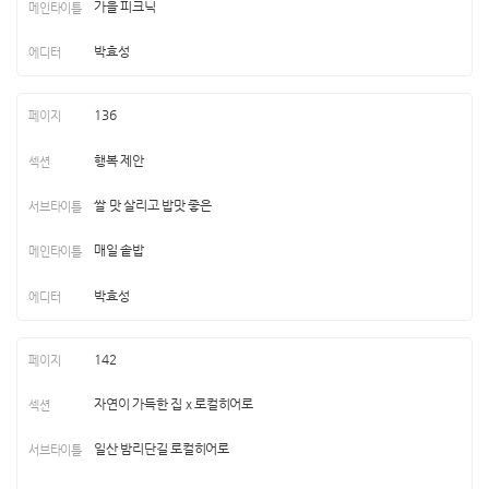
가을 피크닉
박효성
136
행복 제안
쌀 맛 살리고 밥맛 좋은
매일 솥밥
박효성
142
자연이 가득한 집 x 로컬히어로
일산 밤리단길 로컬히어로