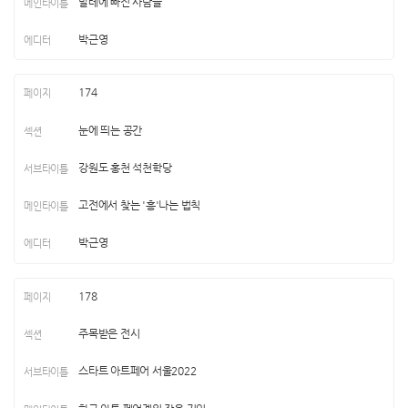
발레에 빠진 사람들
박근영
174
눈에 띄는 공간
강원도 홍천 석천학당
고전에서 찾는 '흥'나는 법칙
박근영
178
주목받은 전시
스타트 아트페어 서울2022