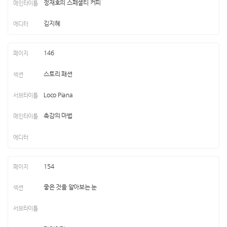
정재호의 스페셜티 커피
김지혜
146
스토리 패션
Loco Piana
촉감의 마법
154
좋은 것을 알아보는 눈