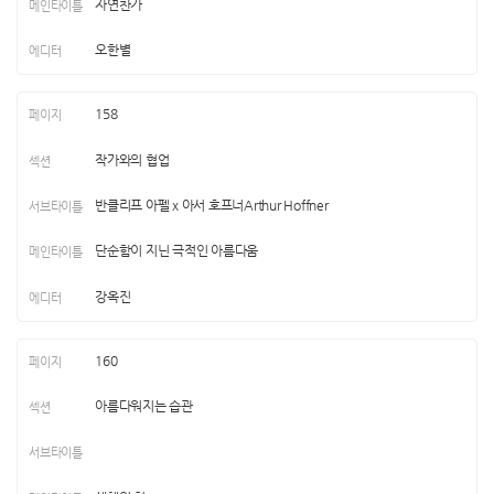
자연찬가
오한별
158
작가와의 협업
반클리프 아펠 x 아서 호프너Arthur Hoffner
단순함이 지닌 극적인 아름다움
강옥진
160
아름다워지는 습관