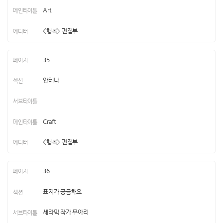
Art
<행복> 편집부
35
안테나
Craft
<행복> 편집부
36
표지가 궁금해요
세라믹 작가 무아리