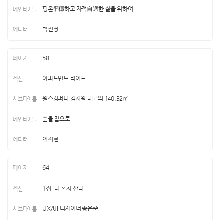
평온平穩하고 자적自適한 삶을 위하여
박진영
58
아파트먼트 라이프
원스컴퍼니 김지원 대표의 140.32㎡
숲을 집으로
이지현
64
1집_나 혼자 산다
UX/UI 디자이너 송은준