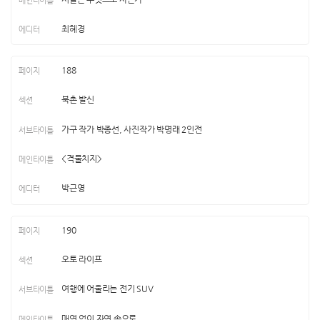
최혜경
188
북촌 발신
가구 작가 박종선, 사진작가 박명래 2인전
<격물치지>
박근영
190
오토 라이프
여행에 어울리는 전기 SUV
매연 없이 자연 속으로