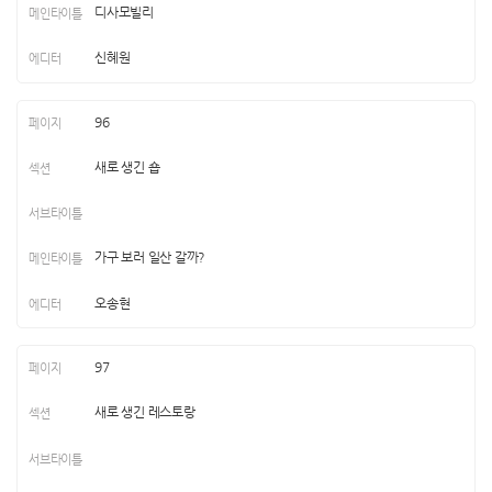
디사모빌리
신혜원
96
새로 생긴 숍
가구 보러 일산 갈까?
오송현
97
새로 생긴 레스토랑