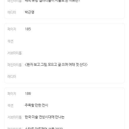
해외 유명 갤러리들이 서울로 온 이유는?
박근영
185
<환자 보고 그림 모으고 글 쓰며 여태 껏 산다>
186
주목할 만한 전시
한국 미술 전성시대에 만나는
스타트 아트페어 서울 2022