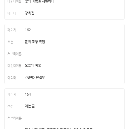
빛의 마법을 재현하다
강옥진
162
문화 교양 특집
오늘의 예술
<행복> 편집부
164
여는 글