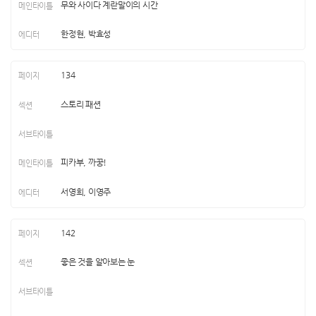
무와 사이다 계란말이의 시간
한정현, 박효성
134
스토리 패션
피카부, 까꿍!
서영희, 이영주
142
좋은 것을 알아보는 눈