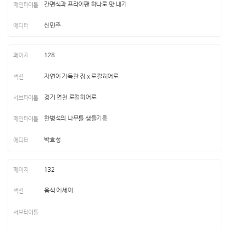
간편식과 프라이팬 하나로 맛 내기
신민주
128
자연이 가득한 집 x 로컬히어로
경기 연천 로컬히어로
한병석의 나무틀 생들기름
박효성
132
음식 에세이