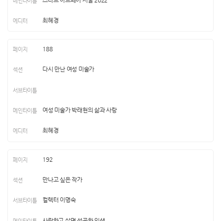
최혜경
188
다시 만난 여성 미술가
여성 미술가 박래현의 삶과 사랑
최혜경
192
만나고 싶은 작가
컬렉터 이명숙
사랑하고 살면 성공한 인생