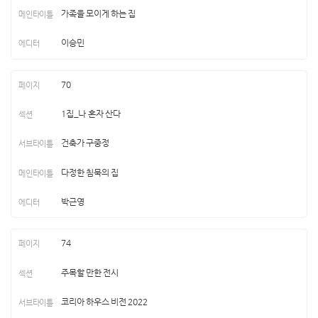
가족을 모이게 하는 집
이승민
70
1집_나 혼자 산다
건축가 구중정
다정한 침묵의 집
박근영
74
주목할 만한 전시
코리아 하우스 비전 2022