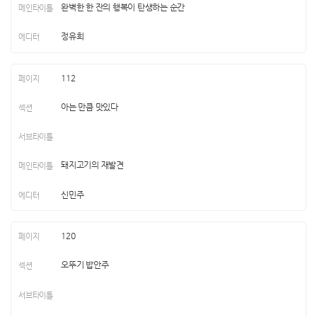
완벽한 한 잔의 행복이 탄생하는 순간
정유희
112
아는 만큼 맛있다
돼지고기의 재발견
신민주
120
오뚜기 밥안주