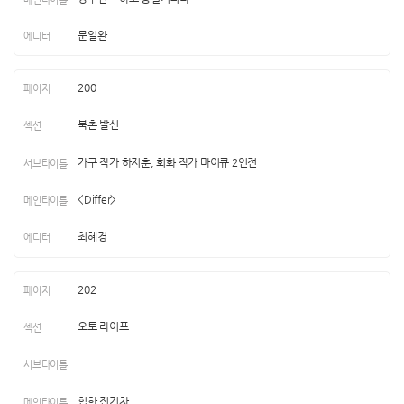
문일완
200
북촌 발신
가구 작가 하지훈, 회화 작가 마이큐 2인전
<Differ>
최혜경
202
오토 라이프
힙한 전기차