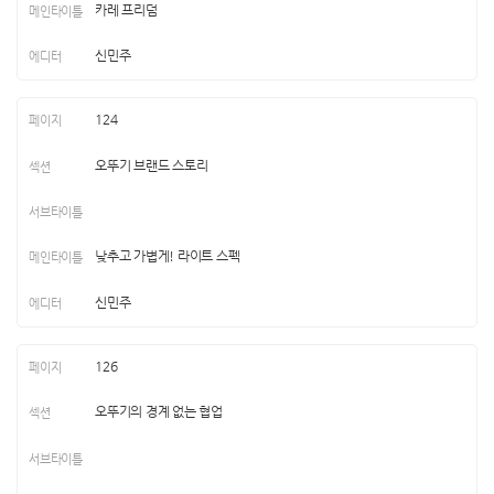
카레 프리덤
신민주
124
오뚜기 브랜드 스토리
낮추고 가볍게! 라이트 스펙
신민주
126
오뚜기의 경계 없는 협업