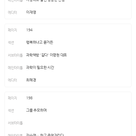
이재영
194
행복하냐고 묻거든
과학책방 '갈다' 이명현 대표
과학이 필요한 시간
최혜경
198
그를 추모하며
강수연… 하고 중얼거리다