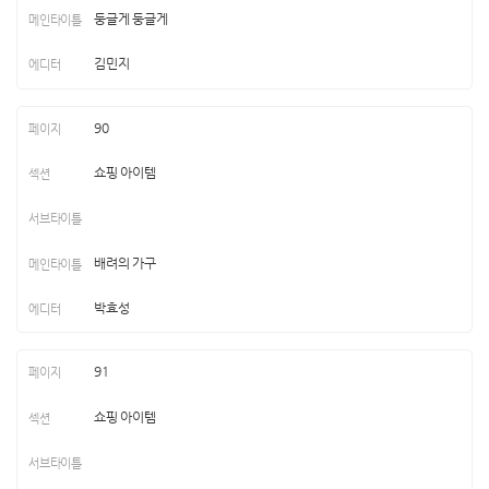
둥글게 둥글게
김민지
90
쇼핑 아이템
배려의 가구
박효성
91
쇼핑 아이템