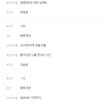
궁중에서도 먹던 상추쌈
최혜경
109
행복 제안
JW 메리어트 호텔 서울
품격 있는 나를 만나는 시간
오송현
110
행복 제안
원두에서 커피까지,