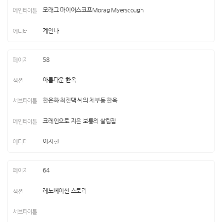
모래그 마이어스코프Morag Myerscough
계안나
58
아름다운 한옥
한은화·최진택 씨의 체부동 한옥
크레인으로 지은 보통의 살림집
이지현
64
레노베이션 스토리