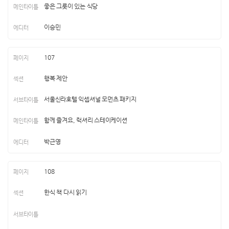
좋은 그릇이 있는 식당
이승민
107
행복 제안
서울신라호텔 익셉셔널 모먼츠 패키지
함께 즐겨요, 럭셔리 스테이케이션
박근영
108
한식 책 다시 읽기