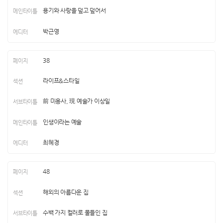
용기와 사랑을 덮고 덮어서
박근영
38
라이프&스타일
前 미용사, 現 예술가 이상일
인생이라는 예술
최혜경
48
해외의 아름다운 집
수백 가지 컬러로 물들인 집