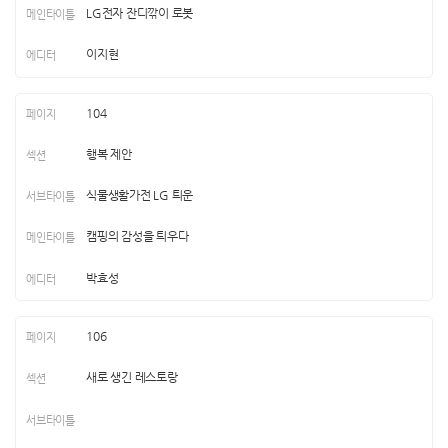
LG전자 잔디깎이 로봇
이지현
104
행복 제안
식물생활가전 LG 틔운
캠핑의 감성을 틔우다
박효성
106
새로 생긴 레스토랑