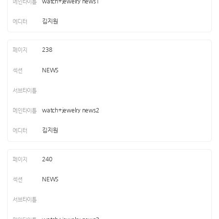
watch+jewelry news1
김지원
238
NEWS
watch+jewelry news2
김지원
240
NEWS