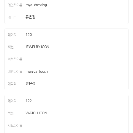
royal dressing
류은정
120
JEWELRY ICON
magical touch
류은정
122
WATCH ICON