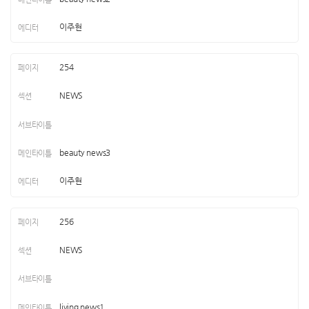
이주현
254
NEWS
beauty news3
이주현
256
NEWS
living news1