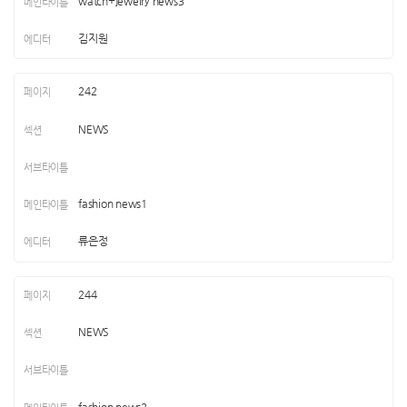
watch+jewelry news3
김지원
242
NEWS
fashion news1
류은정
244
NEWS
fashion news2