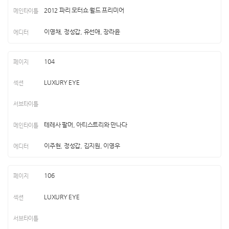
2012 파리 모터쇼 월드 프리미어
이영채, 정성갑, 유선애, 장라윤
104
LUXURY EYE
테레사 팔머, 아티스트리와 만나다
이주현, 정성갑, 김지원, 이영우
106
LUXURY EYE