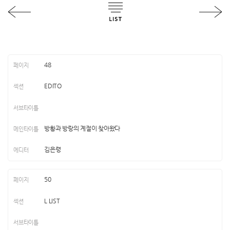
48
EDITO
방황과 방랑의 계절이 찾아왔다
김은령
50
L LIST