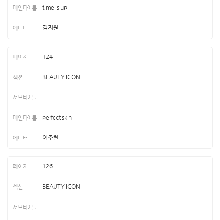
time is up
김지원
124
BEAUTY ICON
perfect skin
이주현
126
BEAUTY ICON