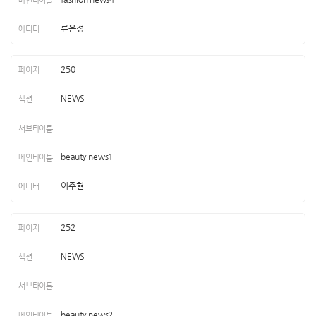
류은정
250
NEWS
beauty news1
이주현
252
NEWS
beauty news2