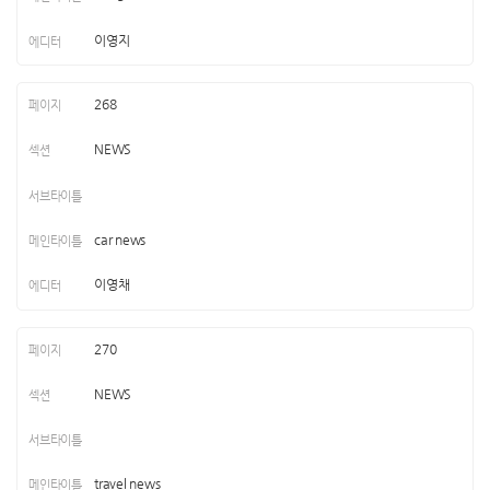
이영지
268
NEWS
car news
이영채
270
NEWS
travel news