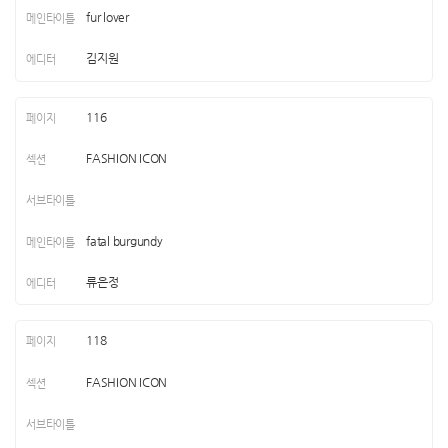
fur lover
김지원
116
FASHION ICON
fatal burgundy
류은정
118
FASHION ICON