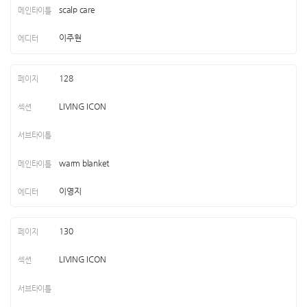
scalp care
이주현
128
LIVING ICON
warm blanket
이영지
130
LIVING ICON