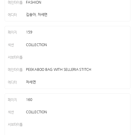
FASHION
김송아, 차세연
159
COLLECTION
PEEKABOO BAG WITH SELLERIA STITCH
차세연
160
COLLECTION