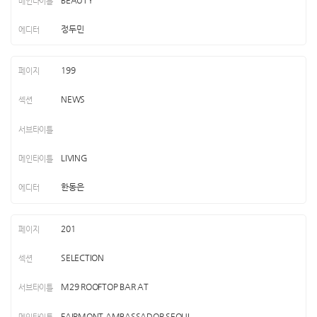
정두민
199
NEWS
LIVING
한동은
201
SELECTION
M29 ROOFTOP BAR AT
FAIRMONT AMBASSADOR SEOUL