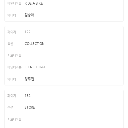
RIDE A BIKE
김송아
122
COLLECTION
ICONIC COAT
정두민
132
STORE