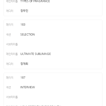
TYPES OF FRAGRANCE
정두민
183
SELECTION
ULTIMATE SUBLIMAGE
정재희
187
INTERVIEW