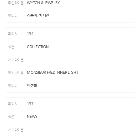
WATCH & JEWELRY
김송아, 차세연
154
COLLECTION
MONSIEUR FRED INNER LIGHT
이선화
157
NEWS