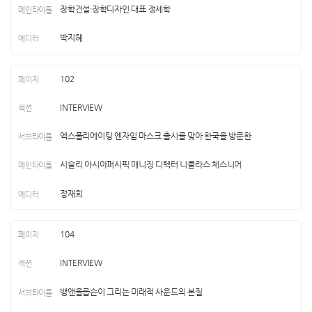
장학건설·장학디자인 대표 정세학
박지혜
102
INTERVIEW
엑스폴리에이팅 엔자임 마스크 출시를 맞아 한국을 방문한
시슬리 아시아퍼시픽 매니징 디렉터 니콜라스 체스니어
정재희
104
INTERVIEW
뱅앤올룹슨이 그리는 미래적 사운드의 본질