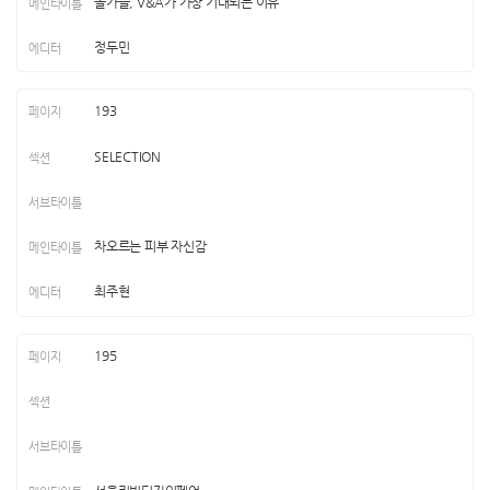
올가을, V&A가 가장 기대되는 이유
정두민
193
SELECTION
차오르는 피부 자신감
최주현
195