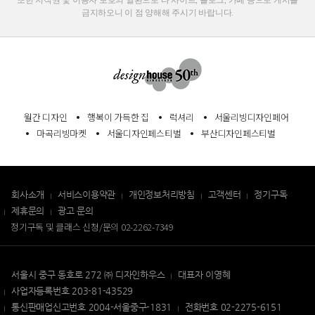
금지하오니 이 점 양해해 주시기 바랍니다.
월간 디자인
행복이 가득한 집
럭셔리
서울리빙디자인페어
마곡리빙마켓
서울디자인페스티벌
부산디자인페스티벌
회사소개
서비스이용약관
개인정보처리방침
고객센터
정기구독
제휴문의
광고 문의
정기구독 및 클래스 신청/문의
02-2262-7349
서울시 중구 동호로 272 ㈜ 디자인하우스
대표자 이영혜
사업자등록번호 203-81-43529
통신판매업신고번호 2004-서울중구-1831
전화번호 02-2275-6151