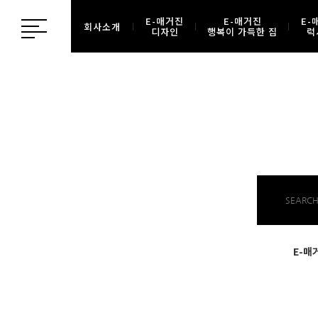
E-매거진
E-매거진
E-
회사소개
디자인
행복이 가득한 집
럭
E-매