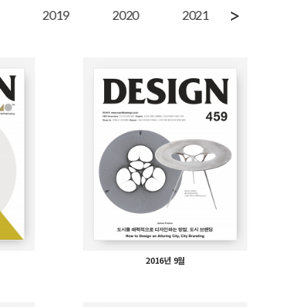
>
2019
2020
2021
2022
2016년 9월