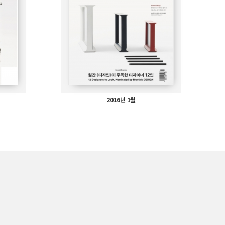
2016년 1월