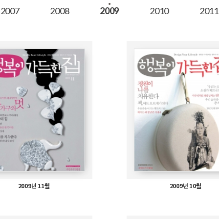
2007
2008
2009
2010
2011
2009년 11월
2009년 10월