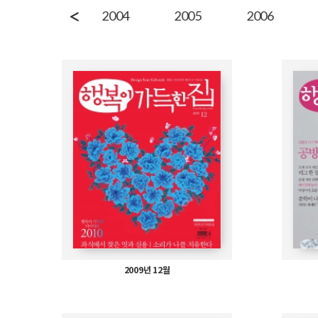
<
2003
2004
2005
2006
2009년 12월