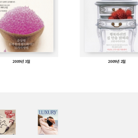
2009년 3월
2009년 2월