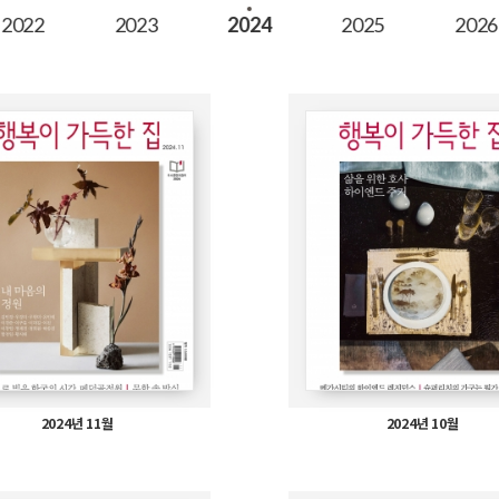
2022
2023
2024
2025
2026
2024년 11월
2024년 10월