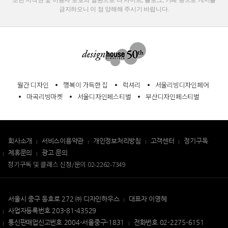
금지하오니 이 점 양해해 주시기 바랍니다.
월간 디자인
행복이 가득한 집
럭셔리
서울리빙디자인페어
마곡리빙마켓
서울디자인페스티벌
부산디자인페스티벌
회사소개
서비스이용약관
개인정보처리방침
고객센터
정기구독
제휴문의
광고 문의
정기구독 및 클래스 신청/문의
02-2262-7349
서울시 중구 동호로 272 ㈜ 디자인하우스
대표자 이영혜
사업자등록번호 203-81-43529
통신판매업신고번호 2004-서울중구-1831
전화번호 02-2275-6151